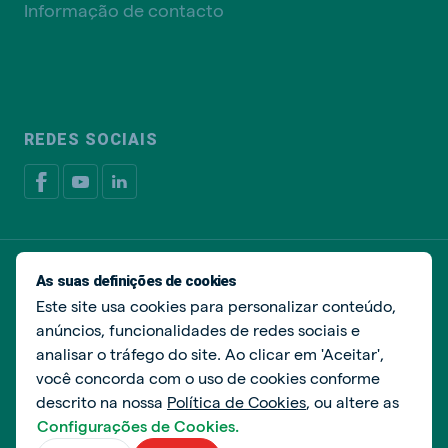
Informação de contacto
REDES SOCIAIS
Política de privacidade
Política de cookies
As suas definições de cookies
Livro de Reclamações
Gerir cookies
Este site usa cookies para personalizar conteúdo,
anúncios, funcionalidades de redes sociais e
© De Heus Nutrição Animal
analisar o tráfego do site. Ao clicar em 'Aceitar',
você concorda com o uso de cookies conforme
descrito na nossa
Política de Cookies
, ou altere as
Configurações de Cookies.