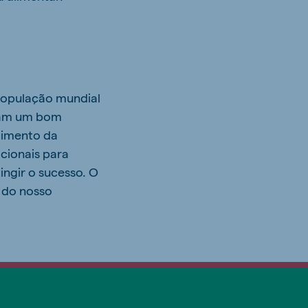
população mundial
nham um bom
scimento da
cionais para
tingir o sucesso. O
s do nosso