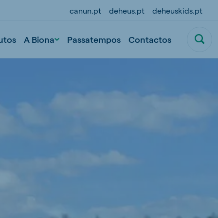
canun.pt
deheus.pt
deheuskids.pt
utos
A Biona
Passatempos
Contactos