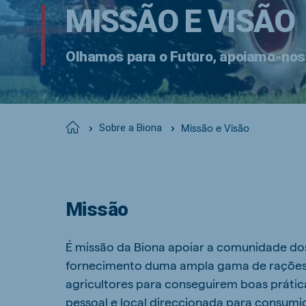
MISSÃO E VISÃO
Olhamos para o Futuro, apoiamo-nos
Missão e Visão
Home
Sobre a Biona
Missão
É missão da Biona apoiar a comunidade do
fornecimento duma ampla gama de rações 
agricultores para conseguirem boas práti
pessoal e local direccionada para consumid