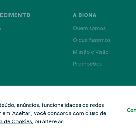
ECIMENTO
A BIONA
o
Quem somos
O que fazemos
Missão e Visão
Promoções
Política de privacidade
Políti
nteúdo, anúncios, funcionalidades de redes
Con
car em 'Aceitar', você concorda com o uso de
ca de Cookies
, ou altere as