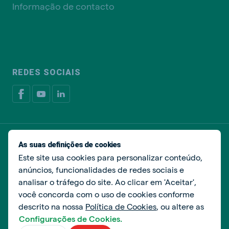
Informação de contacto
REDES SOCIAIS
Política de privacidade
Política de cookies
As suas definições de cookies
Livro de Reclamações
Gerir cookies
Este site usa cookies para personalizar conteúdo,
anúncios, funcionalidades de redes sociais e
© De Heus Nutrição Animal
analisar o tráfego do site. Ao clicar em 'Aceitar',
você concorda com o uso de cookies conforme
descrito na nossa
Política de Cookies
, ou altere as
Configurações de Cookies.