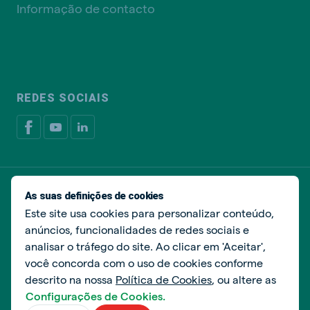
Informação de contacto
REDES SOCIAIS
Política de privacidade
Política de cookies
As suas definições de cookies
Livro de Reclamações
Gerir cookies
Este site usa cookies para personalizar conteúdo,
anúncios, funcionalidades de redes sociais e
© De Heus Nutrição Animal
analisar o tráfego do site. Ao clicar em 'Aceitar',
você concorda com o uso de cookies conforme
descrito na nossa
Política de Cookies
, ou altere as
Configurações de Cookies.