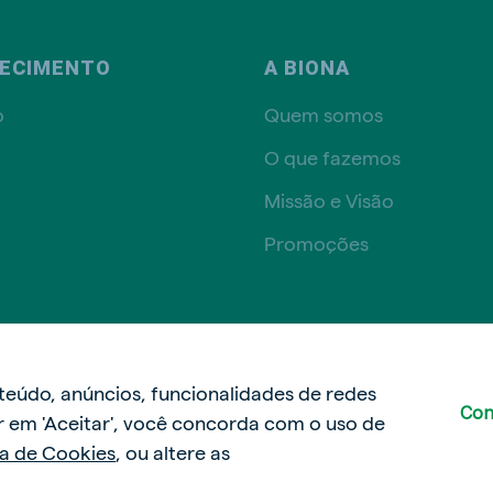
ECIMENTO
A BIONA
o
Quem somos
O que fazemos
Missão e Visão
Promoções
Política de privacidade
Políti
nteúdo, anúncios, funcionalidades de redes
Con
car em 'Aceitar', você concorda com o uso de
ca de Cookies
, ou altere as