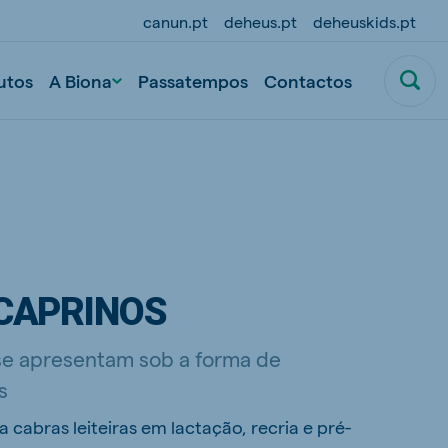
canun.pt
deheus.pt
deheuskids.pt
utos
A Biona
Passatempos
Contactos
CAPRINOS
 se apresentam sob a forma de
s
cabras leiteiras em lactação, recria e pré-